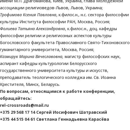
имени М.П. Драгоманова, Киев, Украина, глава Молодежной
ассоциации религиоведов-Львов, Львов, Украина;
Трофимова Ксения Павловна
, к.филос.н., н.с. сектора философии
культуры Института философии РАН, Москва, Россия;
Фолиева Татьяна Александровна
, к.филос.н., доц. кафедры
философии религии и религиозных аспектов культуры
Богословского факультета Православного Свято-Тихоновского
гуманитарного университета, Москва, Россия;
Казмирук Марина Вячеславовна,
магистр философских наук,
аспирант кафедры культурологии Белорусского
государственного университета культуры и искусств,
преподаватель теологического колледжа им. Св. Иоанна
Крестителя, Минск, Беларусь.
По вопросам, относящимся к работе конференции,
обращайтесь:
rel-crossroads@mail.ru
+375 29 568 17 14 Сергей Иосифович Шатравский
+375 44 515 04 61 Светлана Геннадьевна Карасёва