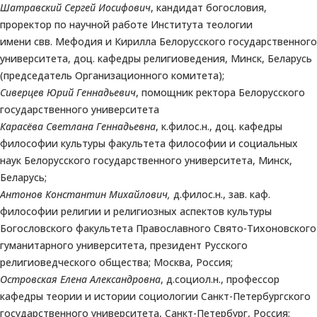
Шатравский Сергей Иосифович
, кандидат богословия,
проректор по научной работе Института теологии
имени свв. Мефодия и Кирилла Белорусского государственного
университета, доц. кафедры религиоведения, Минск, Беларусь
(председатель Организационного комитета);
Сиверцев Юрий Геннадьевич
, помощник ректора Белорусского
государственного университета
Карасёва Светлана Геннадьевна
, к.филос.н., доц. кафедры
философии культуры факультета философии и социальных
наук Белорусского государственного университета, Минск,
Беларусь;
Антонов Константин Михайлович,
д.филос.н., зав. каф.
философии религии и религиозных аспектов культуры
Богословского факультета Православного Свято-Тихоновского
гуманитарного университета, президент Русского
религиоведческого общества; Москва, Россия;
Островская Елена Александровна
, д.социол.н., профессор
кафедры теории и истории социологии Санкт-Петербургского
государственного университета, Санкт-Петербург, Россия;