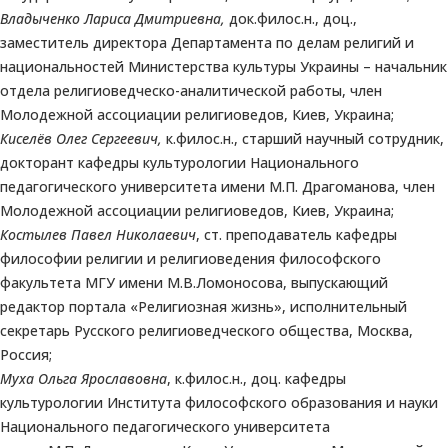
Владыченко Лариса Дмитриевна,
док.филос.н., доц.,
заместитель директора Департамента по делам религий и
национальностей Министерства культуры Украины – начальник
отдела религиоведческо-аналитической работы, член
Молодежной ассоциации религиоведов, Киев, Украина;
Киселёв Олег Сергеевич,
к.филос.н., старший научный сотрудник,
докторант кафедры культурологии Национального
педагогического университета имени М.П. Драгоманова, член
Молодежной ассоциации религиоведов, Киев, Украина;
Костылев Павел Николаевич
, ст. преподаватель кафедры
философии религии и религиоведения философского
факультета МГУ имени М.В.Ломоносова, выпускающий
редактор портала «Религиозная жизнь», исполнительный
секретарь Русского религиоведческого общества, Москва,
Россия;
Муха Ольга Ярославовна
, к.филос.н., доц. кафедры
культурологии Института философского образования и науки
Национального педагогического университета