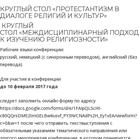
КРУГЛЫЙ СТОЛ «ПРОТЕСТАНТИЗМ В
ДИАЛОГЕ РЕЛИГИЙ И КУЛЬТУР»
КРУГЛЫЙ
СТОЛ «МЕЖДИСЦИПЛИНАРНЫЙ ПОДХОД
К ИЗУЧЕНИЮ РЕЛИГИОЗНОСТИ»
Рабочие языки конференции:
русский, немецкий (с синхронным переводом), английский (без
перевода).
Для участия в конференции
до 10 февраля 2017 года
следует заполнить онлайн-форму по адресу
https://docs.google.com/forms/d/e/1FAIpQLScHt-
c80QQrsDME2tmGELBw6usvf_PY3NrCNAdPs2H_Ey1vEA/viewform?
c=0&w=1 после чего отправить текствыступления с
обязательным указанием тематического направления или
другого мероприятия конференции, в котором планируется