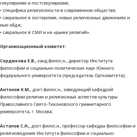
секуляризме и постсекуляризме;
• специфика религиозности в современном обществе;
• сакральное в эзотеризме, новых религиозных движениях и
нью-эйдж;
• сакральное в СМИ и на «рынке религий».
Организационный комитет:
Сердюкова Е.В.,
канд.филос.н., директор Института
философии и социально-политических наук Южного
федерального университета (председатель Оргкомитета);
Антонов К.М.,
докт.филос.н., заведующий кафедрой
философии религии и религиозных аспектов культуры
Православного Свято-Тихоновского гуманитарного
университета, г. Москва;
Астапов С.Н.,
докт.филос.н., профессор кафедры философии и
религиоведения Института философии и социально-