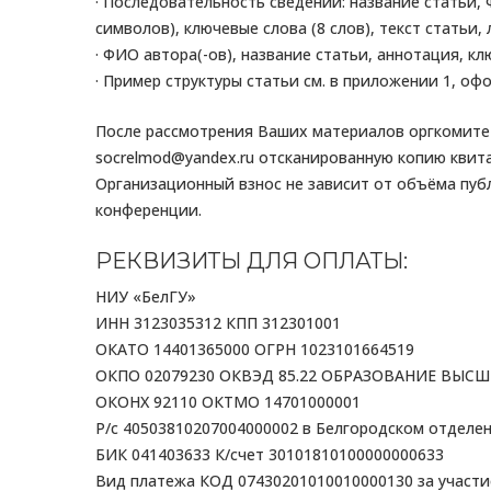
· Последовательность сведений: название статьи, 
символов), ключевые слова (8 слов), текст статьи,
· ФИО автора(-ов), название статьи, аннотация, 
· Пример структуры статьи см. в приложении 1, оф
После рассмотрения Ваших материалов оргкомитет
socrelmod@yandex.ru отсканированную копию квит
Организационный взнос не зависит от объёма пуб
конференции.
РЕКВИЗИТЫ ДЛЯ ОПЛАТЫ:
НИУ «БелГУ»
ИНН 3123035312 КПП 312301001
ОКАТО 14401365000 ОГРН 1023101664519
ОКПО 02079230 ОКВЭД 85.22 ОБРАЗОВАНИЕ ВЫСШ
ОКОНХ 92110 ОКТМО 14701000001
Р/с 40503810207004000002 в Белгородском отделе
БИК 041403633 К/счет 30101810100000000633
Вид платежа КОД 07430201010010000130 за участ