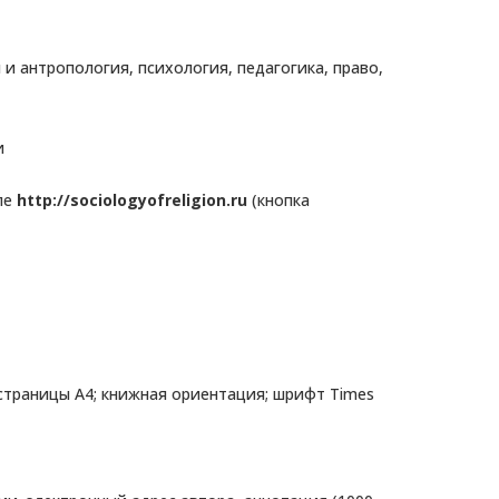
и антропология, психология, педагогика, право,
и
ле
http://sociologyofreligion.ru
(кнопка
страницы А4; книжная ориентация; шрифт Times