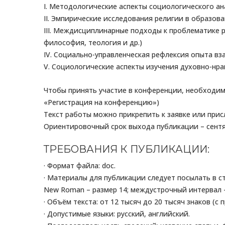
I. Методологические аспекты социологического а
II. Эмпирические исследования религии в образов
III. Междисциплинарные подходы к проблематике р
философия, теология и др.)
IV. Социально-управленческая рефлексия опыта в
V. Социологические аспекты изучения духовно-нр
Чтобы принять участие в конференции, необходи
«Регистрация на конференцию»)
Текст работы можно прикрепить к заявке или присла
Ориентировочный срок выхода публикации – сентя
ТРЕБОВАНИЯ К ПУБЛИКАЦИИ:
· Формат файла: doc.
· Материалы для публикации следует посылать в 
New Roman – размер 14; междустрочный интервал –
· Объём текста: от 12 тысяч до 20 тысяч знаков (с 
· Допустимые языки: русский, английский.