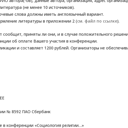
ФИО автора(-ов), данные автора, организация, адрес организац
 литература (не менее 10 источников).
ключевые слова должны иметь англоязычный вариант.
ормление литературы в приложении 2 (
см. файл по ссылке
).
 сообщит, приняты ли они, и в случае положительного решени
анции об оплате Вашего участия в конференции.
ликации и составляет 1200 рублей. Организаторы не обеспечив
ЕЕ
нии № 8592 ПАО Сбербанк
ие в конференции «Социология религии…»