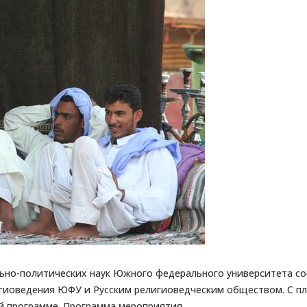
льно-политических наук Южного федерального университета сос
гиоведения ЮФУ и Русским религиоведческим обществом. С п
й программе. Программа мероприятия