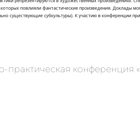
ктики репрезентируются в художественных произведениях. Сп
которых повлияли фантастические произведения. Доклады мог
ально существующие субкультуры). К участию в конференции п
о-практическая конференция