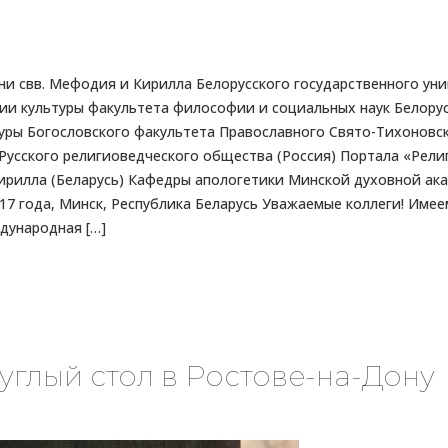
и свв. Мефодия и Кирилла Белорусского государственного уни
и культуры факультета философии и социальных наук Белорус
уры Богословского факультета Православного Свято-Тихоновск
сского религиоведческого общества (Россия) Портала «Религио
ирилла (Беларусь) Кафедры апологетики Минской духовной ак
 года, Минск, Республика Беларусь Уважаемые коллеги! Имеем
дународная […]
углый стол в Ростове-на-Дону