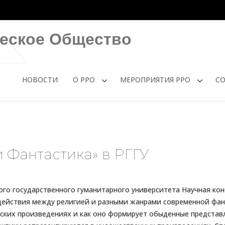
ческое Общество
НОВОСТИ
О РРО
МЕРОПРИЯТИЯ РРО
С
 Фантастика» в РГГУ
кого государственного гуманитарного университета Научная к
ействия между религией и разными жанрами современной фант
ких произведениях и как оно формирует обыденные представле