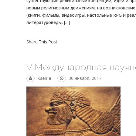
существующие религиозные концепции, идеи и пра
новым религиозным движениям, на возникновение 
(книги, фильмы, видеоигры, настольные RPG и ре
литературоведы, […]
Share This Post :
V Международная научн
Ksenia
30 Января, 2017