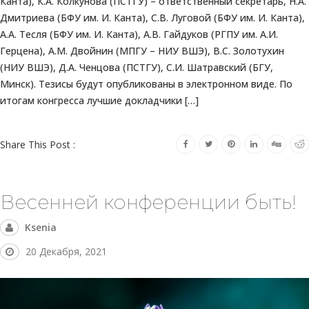
Канта), К.А. Колкунова (ПСТГУ) – ответственный секретарь, Н.А.
Дмитриева (БФУ им. И. Канта), С.В. Луговой (БФУ им. И. Канта),
А.А. Тесля (БФУ им. И. Канта), А.В. Гайдуков (РГПУ им. А.И.
Герцена), А.М. Двойнин (МПГУ – НИУ ВШЭ), В.С. Золотухин
(НИУ ВШЭ), Д.А. Ченцова (ПСТГУ), С.И. Шатравский (БГУ,
Минск). Тезисы будут опубликованы в электронном виде. По
итогам конгресса лучшие докладчики […]
Share This Post :
Весенней конференции быть!
Ksenia
20 Декабря, 2021