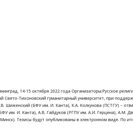
 Калининград, 14-15 октября 2022 года Организаторы:Русское ре
й Свято-Тихоновский гуманитарный университет, при поддерж
В. Шиженский (БФУ им. И. Канта), К.А. Колкунова (ПСТГУ) – отв
 (БФУ им. И. Канта), А.В. Гайдуков (РГПУ им. А.И. Герцена), А.М
, Минск). Тезисы будут опубликованы в электронном виде. По и