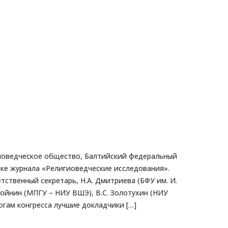
лигиоведческое общество, Балтийский федеральный
ке журнала «Религиоведческие исследования».
етственный секретарь, Н.А. Дмитриева (БФУ им. И.
. Двойнин (МПГУ – НИУ ВШЭ), В.С. Золотухин (НИУ
тогам конгресса лучшие докладчики […]