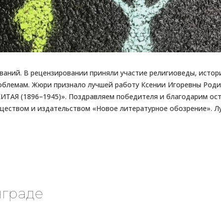
ований. В рецензировании приняли участие религиоведы, истор
облемам. Жюри признало лучшей работу Ксении Игоревны Р
(1896–1945)». Поздравляем победителя и благодарим остал
ществом и издательством «Новое литературное обозрение». Л
нграде