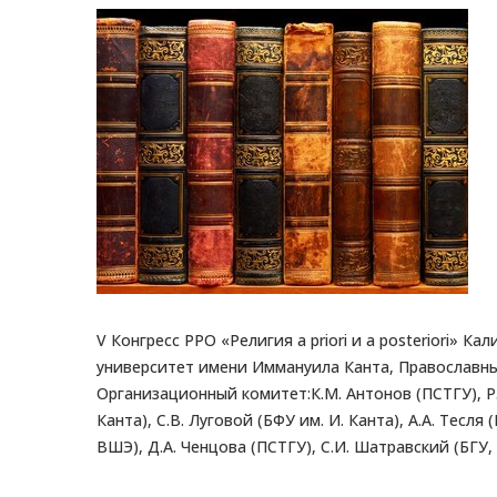
V Конгресс РРО «Религия a priori и a posteriori»
университет имени Иммануила Канта, Православны
Организационный комитет:К.М. Антонов (ПСТГУ), Р.
Канта), С.В. Луговой (БФУ им. И. Канта), А.А. Тесля
ВШЭ), Д.А. Ченцова (ПСТГУ), С.И. Шатравский (БГУ